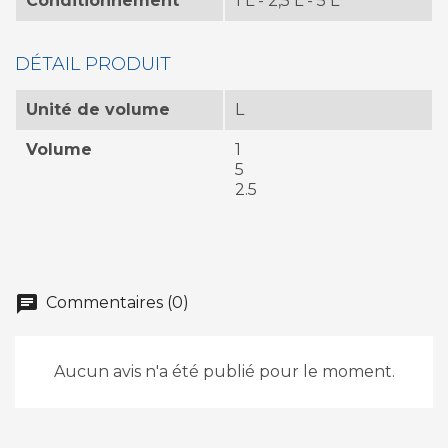
Conditionnement
1 L - 2,5 L - 5 L
DÉTAIL PRODUIT
Unité de volume
L
Volume
1
5
2.5
chat
Commentaires (0)
Aucun avis n'a été publié pour le moment.