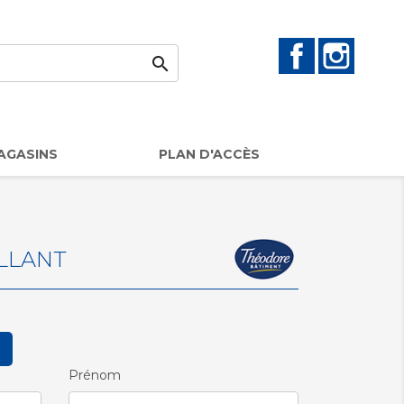
Facebook
Instag

AGASINS
PLAN D'ACCÈS
LLANT
Prénom