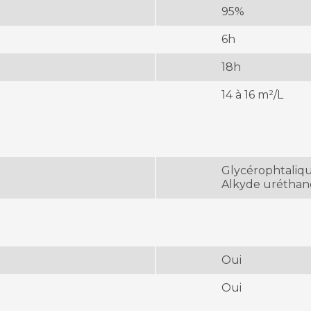
95%
6h
18h
14 à 16 m²/L
Glycérophtaliq
Alkyde uréthan
Oui
Oui