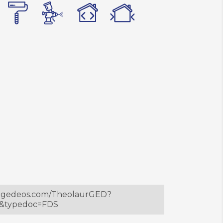
ur.gedeos.com/TheolaurGED?
9&typedoc=FDS