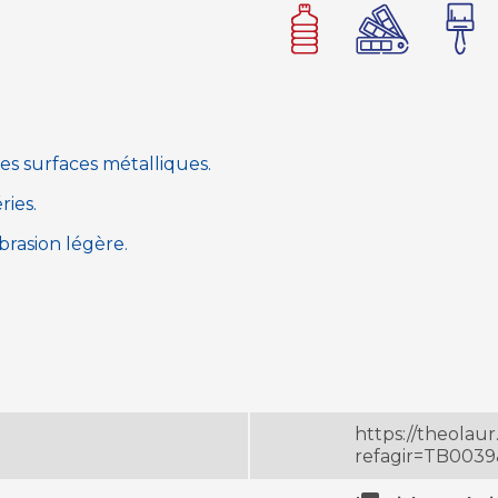
es surfaces métalliques.
ries.
brasion légère.
https://theola
refagir=TB003