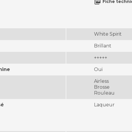

Fiche techn
White Spirit
Brillant
+++++
hine
Oui
Airless
Brosse
Rouleau
sé
Laqueur