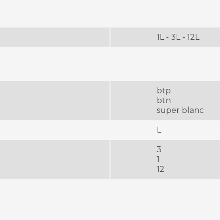
1L - 3L - 12L
btp
btn
super blanc
L
3
1
12