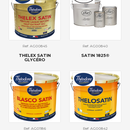
Ref: AG00845
Ref: AG00840
THELEX SATIN
SATIN 1825®
GLYCÉRO
Ref: AG01186
Ref: AG00842