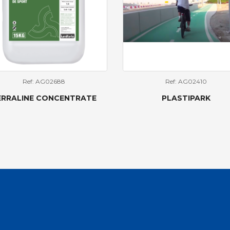
Ref: AG02688
Ref: AG02410
ERRALINE CONCENTRATE
PLASTIPARK