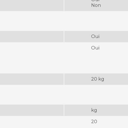
Non
Oui
Oui
20 kg
kg
20