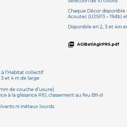
Sélection de 10 coloris
Chaque Décor disponible e
Acoutec (U2SP3 – 19db) 
Disponible en 2, 3 et 4m 

AGIBatiAgirPRS.pdf
 l’Habitat collectif
, 3 et 4 m de large
37 mm de couche d’usure)
nce à la glissance R10, classement au feu Bfl-s1
olvants ni métaux lourds