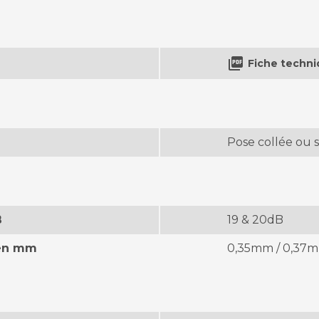

Fiche techn
Pose collée ou s
B
19 & 20dB
 en mm
0,35mm / 0,37